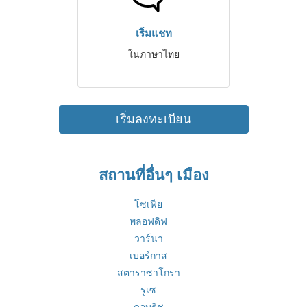
เริ่มแชท
ในภาษาไทย
เริ่มลงทะเบียน
สถานที่อื่นๆ เมือง
โซเฟีย
พลอฟดิฟ
วาร์นา
เบอร์กาส
สตาราซาโกรา
รูเซ